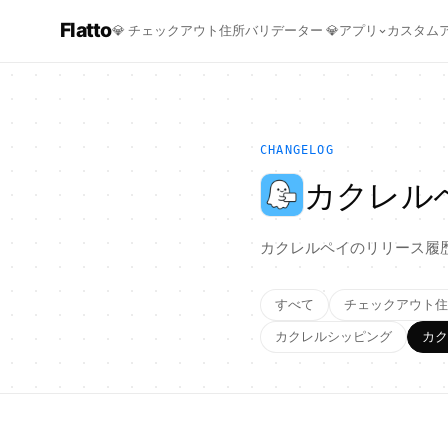
Flatto
💎
チェックアウト住所バリデーター
💎
アプリ
カスタム
CHANGELOG
カクレル
カクレルペイのリリース履
すべて
チェックアウト住
カクレルシッピング
カク