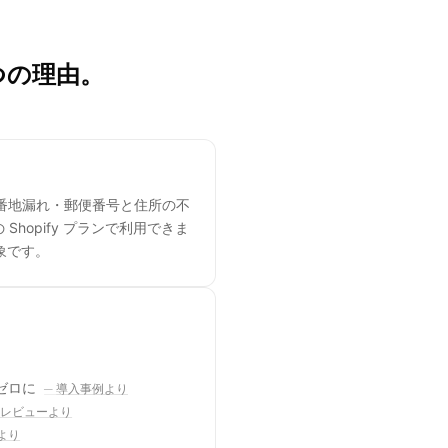
つの理由。
番地漏れ・郵便番号と住所の不
Shopify プランで利用できま
対象です。
ぼゼロに
導入事例より
re レビューより
ーより