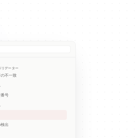
バリデーター
所の不一致
れ
便番号
れ
の検出
出