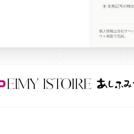
全角記号の検
8
個人情報は当社サー
ウト画面で完結。