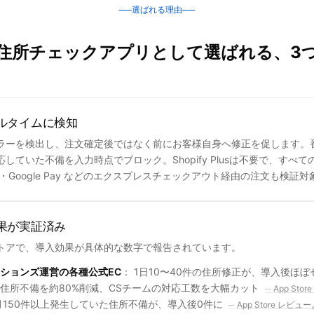
選ばれる理由
ify 住所チェックアプリとして選ばれる、3
ルタイムに検知
ラーを検出し、注文確定後ではなく前にお客様自身へ修正を促します。
ていた不備を入力時点でブロック。Shopify Plusは不要で、すべての 
e Pay・Google Pay などのエクスプレスチェックアウト経由の注文も検証
果が実証済み
トアで、導入効果が具体的な数字で報告されています。
ションズ運営の各種公式EC
： 1日10〜40件の住所修正が、導入後ほ
の住所不備を約80%削減、CSチームの対応工数を大幅カット
App Sto
月150件以上発生していた住所不備が、導入後0件に
App Store レビュ