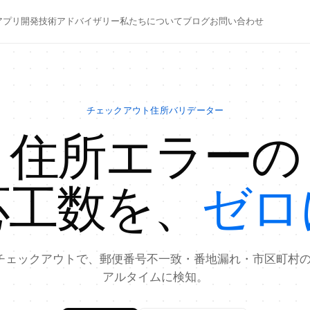
アプリ開発
技術アドバイザリー
私たちについて
ブログ
お問い合わせ
チェックアウト住所バリデーター
住所エラーの
応工数を、
ゼロ
ifyチェックアウトで、郵便番号不一致・番地漏れ・市区町村
アルタイムに検知。