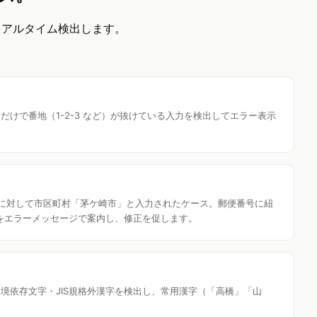
リアルタイム検出します。
」だけで番地（1-2-3 など）が抜けている入力を検出してエラー表示
001」に対して市区町村「茅ケ崎市」と入力されたケース。郵便番号に紐
をエラーメッセージで案内し、修正を促します。
環境依存文字・JIS規格外漢字を検出し、常用漢字（「高橋」「山
。