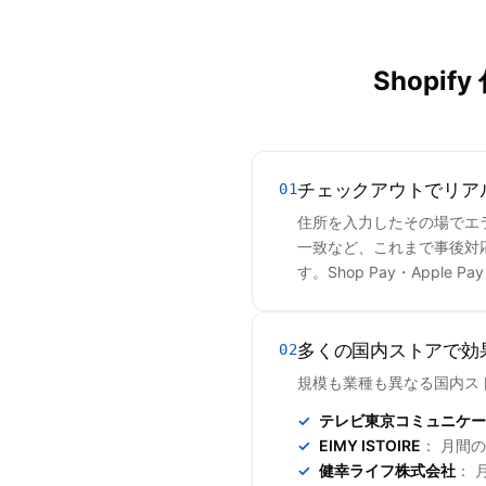
Shop
チェックアウトでリア
01
住所を入力したその場でエ
一致など、これまで事後対応し
す。Shop Pay・Appl
多くの国内ストアで効
02
規模も業種も異なる国内ス
テレビ東京コミュニケー
EIMY ISTOIRE
： 月間
健幸ライフ株式会社
： 