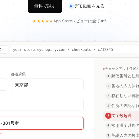
無料で試す
デモ動画を見る
▶
App Storeレビューは全て★5
★★★★★
ター
your-store.myshopify.com / checkouts / c/12345
チェックアウト住所
都道府県
郵便番号と住
1
東京都
番地の入力漏
2
存在しない郵
3
住所の表記ゆ
4
文字数超過
5
ン301号室
常用漢字以外
6
い
英語入力の検
7