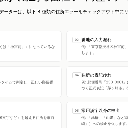
データーは、以下 8 種類の住所エラーをチェックアウト中に
番地の入力漏れ
02
（正しくは「神宮前」）になっているな
例: 「東京都渋谷区神宮前
します。
住所の表記ゆれ
04
アルタイムで判定し、正しい郵便番
例: 郵便番号「253-0
づく正式表記「茅ヶ崎市」
常用漢字以外の検出
06
16文字など）を超える住所を事前
例: 「髙橋」「山﨑」など
崎」）への修正を促します