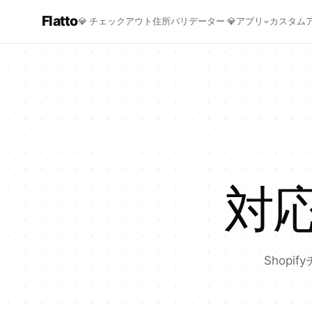
Flatto
💎
チェックアウト住所バリデーター
💎
アプリ
カスタム
対
Shop