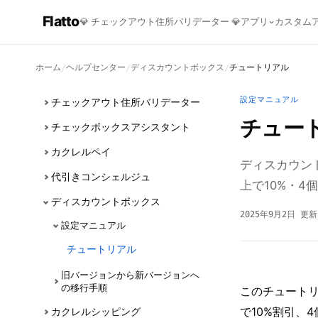
Flatto
💎
チェックアウト住所バリデーター
💎
アプリ
カスタム
ホーム
ヘルプセンター
ディスカウントボックス
チュートリアル
/
/
/
設定マニュアル
チェックアウト住所バリデーター
チュー
チェックボックスアシスタント
カクレルペイ
ディスカウン
代引きコンシェルジュ
上で10%・
ディスカウントボックス
2025年9月2日 更新
設定マニュアル
チュートリアル
旧バージョンから新バージョンへ
の移行手順
このチュート
で10%割引、
カクレルシッピング